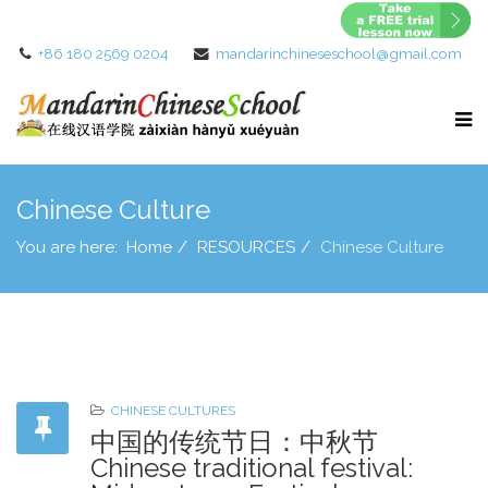
+86 180 2569 0204
mandarinchineseschool@gmail.com
Chinese Culture
You are here:
Home
RESOURCES
Chinese Culture
CHINESE CULTURES
中国的传统节日：中秋节
Chinese traditional festival: