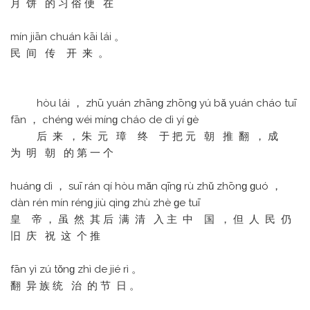
月 饼 的 习 俗 便 在
mín jiān chuán kāi lái 。
民 间 传 开 来 。
hòu lái ， zhū yuán zhānɡ zhōnɡ yú bǎ yuán cháo tuī
fān ， chénɡ wéi mínɡ cháo de dì yí ɡè
后 来 ， 朱 元 璋 终 于 把 元 朝 推 翻 ， 成
为 明 朝 的 第 一 个
huánɡ dì ， suī rán qí hòu mǎn qīnɡ rù zhǔ zhōnɡ ɡuó ，
dàn rén mín rénɡ jiù qìnɡ zhù zhè ɡe tuī
皇 帝 ， 虽 然 其 后 满 清 入 主 中 国 ， 但 人 民 仍
旧 庆 祝 这 个 推
fān yì zú tǒnɡ zhì de jié rì 。
翻 异 族 统 治 的 节 日 。