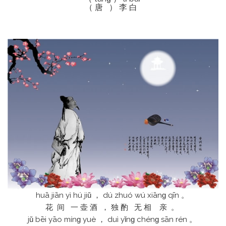
（ 唐 ） 李 白
huā jiān yì hú jiǔ ， dú zhuó wú xiānɡ qīn 。
花 间 一 壶 酒 ， 独 酌 无 相 亲 。
jǔ bēi yāo mínɡ yuè ， duì yǐnɡ chénɡ sān rén 。