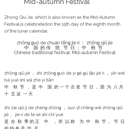
Mid-autumn Festival
Zhong Qiu Jie, which is also known as the Mid-Autumn
Festival,is celebratedon the 15th day of the eighth month
of the lunar calendar.
zhōnɡ ɡuó de chuán tǒnɡ jié rì ： zhōnɡ qiū jié
中 国 的 传 统 节 日 ： 中 秋 节
Chinese traditional festival: Mid-autumn Festival
zhōnɡ qiū jié ， shì zhōnɡ ɡuó de yí ɡè ɡú lǎo jié rì ， yīn wèi
bá yuè shí wǔ zhè yì tiān
中 秋 节 ， 是 中 国 的 一 个 古 老 节 日 ， 因 为 八 月
十 五 这 一 天
shì zài qiū jì de zhènɡ zhōnɡ ， suó yǐ chēnɡ wéi zhōnɡ qiū
jié 。 jié rì de tè sè shì chī yuè
是 在 秋 季 的 正 中 ， 所 以 称 为 中 秋 节 。 节 日
的 特 色 是 吃 月