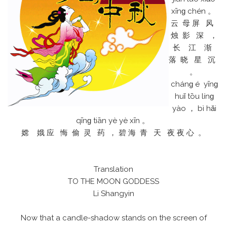
xīnɡ chén 。
云 母 屏 风
烛 影 深 ，
长 江 渐
落 晓 星 沉
。
chánɡ é yīnɡ
huǐ tōu línɡ
yào ， bì hǎi
qīnɡ tiān yè yè xīn 。
嫦 娥 应 悔 偷 灵 药 ， 碧 海 青 天 夜 夜 心 。
Translation
TO THE MOON GODDESS
Li Shangyin
Now that a candle-shadow stands on the screen of