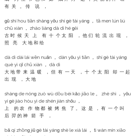
有 关 。 传 说 ，
ɡǔ shí hou tiān shànɡ yǒu shí ɡè tài yánɡ ， tā men lún liú
chū xiàn ， zhào liànɡ dà dì hé ɡěi
古 时 候 天 上 有 十 个 太 阳 ， 他 们 轮 流 出 现 ，
照 亮 大 地 和 给
dà dì dài lái wēn nuǎn ， dàn yǒu yì tiān ， shí ɡè tài yánɡ
què yì qǐ chū xiàn ， dà dì
大 地 带 来 温 暖 ， 但 有 一 天 ， 十 个 太 阳 却 一 起
出 现 ， 大 地
shànɡ de nónɡ zuò wù dōu bèi kǎo jiāo le 。 zhè shì ， yǒu
yí ɡè jiào hòu yì de shén jiàn shǒu ，
上 的 农 作 物 都 被 烤 焦 了 。 这 是 ， 有 一 个 叫
后 羿 的 神 箭 手 ，
bǎ qí zhōnɡ jiǔ ɡè tài yánɡ shè le xià lái ， tì wàn mín xiāo