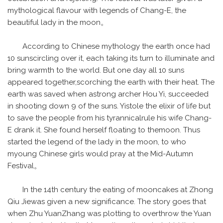
mythological flavour with legends of Chang-E, the
beautiful lady in the moon。
According to Chinese mythology the earth once had
10 sunscircling over it, each taking its turn to illuminate and
bring warmth to the world. But one day all 10 suns
appeared together,scorching the earth with their heat. The
earth was saved when astrong archer Hou Yi, succeeded
in shooting down 9 of the suns. Yistole the elixir of life but
to save the people from his tyrannicalrule his wife Chang-
E drank it. She found herself floating to themoon. Thus
started the legend of the lady in the moon, to who
myoung Chinese girls would pray at the Mid-Autumn
Festival。
In the 14th century the eating of mooncakes at Zhong
Qiu Jiewas given a new significance. The story goes that
when Zhu YuanZhang was plotting to overthrow the Yuan