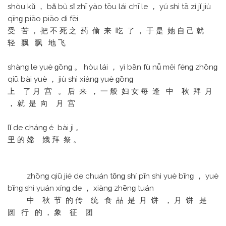
shòu kǔ ， bǎ bù sǐ zhī yào tōu lái chī le ， yú shì tā zì jǐ jiù
qīnɡ piāo piāo dì fēi
受 苦 ， 把 不 死 之 药 偷 来 吃 了 ， 于 是 她 自 己 就
轻 飘 飘 地 飞
shànɡ le yuè ɡōnɡ 。 hòu lái ， yì bān fù nǚ měi fénɡ zhōnɡ
qiū bài yuè ， jiù shì xiànɡ yuè ɡōnɡ
上 了 月 宫 。 后 来 ， 一 般 妇 女 每 逢 中 秋 拜 月
， 就 是 向 月 宫
lǐ de chánɡ é bài jì 。
里 的 嫦 娥 拜 祭 。
zhōnɡ qiū jié de chuán tǒnɡ shí pǐn shì yuè bǐnɡ ， yuè
bǐnɡ shì yuán xínɡ de ， xiànɡ zhēnɡ tuán
中 秋 节 的 传 统 食 品 是 月 饼 ， 月 饼 是
圆 行 的 ， 象 征 团