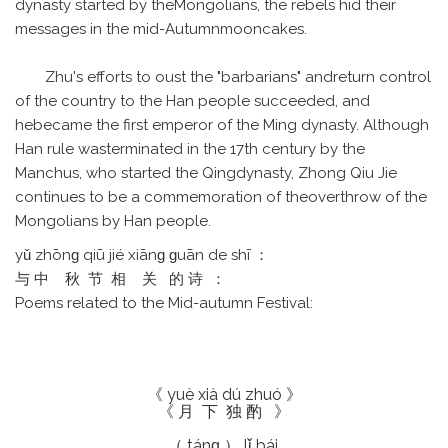
dynasty started by theMongolians, the rebels hid their
messages in the mid-Autumnmooncakes.
Zhu's efforts to oust the "barbarians" andreturn control
of the country to the Han people succeeded, and
hebecame the first emperor of the Ming dynasty. Although
Han rule wasterminated in the 17th century by the
Manchus, who started the Qingdynasty, Zhong Qiu Jie
continues to be a commemoration of theoverthrow of the
Mongolians by Han people.
yǔ zhōnɡ qiū jié xiānɡ ɡuān de shī ：
与 中 秋 节 相 关 的 诗 ：
Poems related to the Mid-autumn Festival:
《 yuè xià dú zhuó 》
《 月 下 独 酌 》
（ tánɡ ） lǐ bái