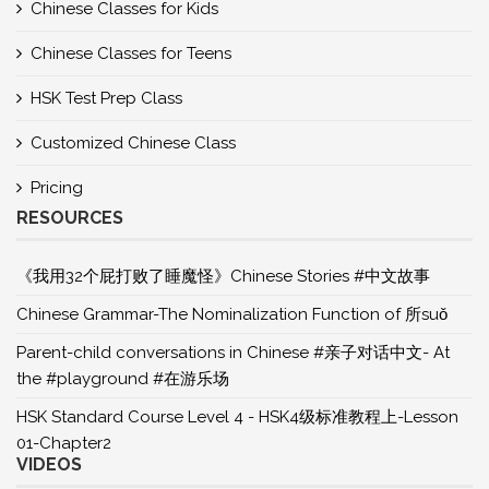
Chinese Classes for Kids
Chinese Classes for Teens
HSK Test Prep Class
Customized Chinese Class
Pricing
RESOURCES
《我用32个屁打败了睡魔怪》Chinese Stories #中文故事
Chinese Grammar-The Nominalization Function of 所suǒ
Parent-child conversations in Chinese #亲子对话中文- At
the #playground #在游乐场
HSK Standard Course Level 4 - HSK4级标准教程上-Lesson
01-Chapter2
VIDEOS