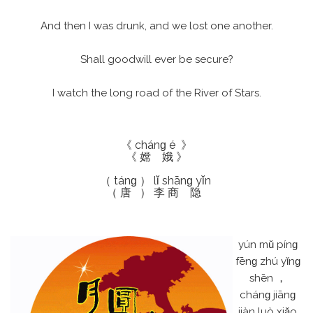
And then I was drunk, and we lost one another.
Shall goodwill ever be secure?
I watch the long road of the River of Stars.
《 chánɡ é 》
《 嫦 娥 》
（ tánɡ ） lǐ shānɡ yǐn
（ 唐 ） 李 商 隐
yún mǔ pínɡ
fēnɡ zhú yǐnɡ
shēn ，
chánɡ jiānɡ
jiàn luò xiǎo