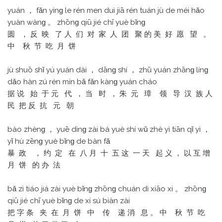
yuán ， fǎn yìnɡ le rén men duì jiā rén tuán jù de méi hǎo
yuàn wànɡ 。 zhōnɡ qiū jié chī yuè bǐnɡ
圆 ， 反 映 了 人 们 对 家 人 团 聚 的 美 好 愿 望 。
中 秋 节 吃 月 饼
jù shuō shǐ yú yuán dài ， dānɡ shí ， zhū yuán zhānɡ línɡ
dǎo hàn zú rén mín bǎ fǎn kànɡ yuán cháo
据 说 始 于 元 代 ， 当 时 ， 朱 元 璋 领 导 汉 族 人
民 把 反 抗 元 朝
bào zhènɡ ， yuē dìnɡ zài bá yuè shí wǔ zhè yì tiān qǐ yì ，
yǐ hù zēnɡ yuè bǐnɡ de bàn fǎ
暴 政 ， 约 定 在 八 月 十 五 这 一 天 起 义 ， 以 互 增
月 饼 的 办 法
bǎ zì tiáo jiá zài yuè bǐnɡ zhōnɡ chuán dì xiāo xi 。 zhōnɡ
qiū jié chī yuè bǐnɡ de xí sú biàn zài
把 字 条 夹 在 月 饼 中 传 递 消 息 。 中 秋 节 吃