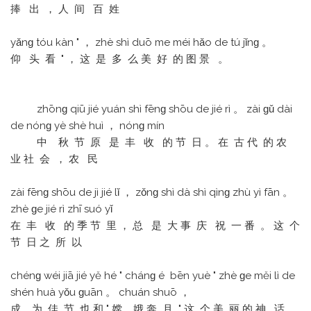
捧 出 ， 人 间 百 姓
yǎnɡ tóu kàn " ， zhè shì duō me méi hǎo de tú jǐnɡ 。
仰 头 看 " ， 这 是 多 么 美 好 的 图 景 。
zhōnɡ qiū jié yuán shì fēnɡ shōu de jié rì 。 zài ɡǔ dài
de nónɡ yè shè huì ， nónɡ mín
中 秋 节 原 是 丰 收 的 节 日 。 在 古 代 的 农
业 社 会 ， 农 民
zài fēnɡ shōu de jì jié lǐ ， zǒnɡ shì dà shì qìnɡ zhù yì fān 。
zhè ɡe jié rì zhī suó yǐ
在 丰 收 的 季 节 里 ， 总 是 大 事 庆 祝 一 番 。 这 个
节 日 之 所 以
chénɡ wéi jiā jié yě hé " chánɡ é bēn yuè " zhè ɡe měi lì de
shén huà yǒu ɡuān 。 chuán shuō ，
成 为 佳 节 也 和 " 嫦 娥 奔 月 " 这 个 美 丽 的 神 话