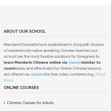
ABOUT OUR SCHOOL
MandarinChineseSchool established in 2009,with dozens
of experienced native speaking Chinese teachers,our
school has the most flexible solutions for foreigners to
learn Mandarin Chinese online via
classin
(similar to
zoom)
easily and effectively.Our Online Chinese lessons
are offered via
classin
,the free video conferencing...
Read
More
.
ONLINE COURSES
Chinese Classes for Adults