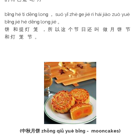
bǐnɡ hé tí dēnɡ lonɡ ， suó yǐ zhè ɡe jié rì hái jiào zuò yuè
bǐnɡ jié hé dēnɡ lonɡ jié 。
饼 和 提 灯 笼 ， 所 以 这 个 节 日 还 叫 做 月 饼 节
和 灯 笼 节 。
(中秋月饼 zhōnɡ qiū yuè bǐnɡ - mooncakes)