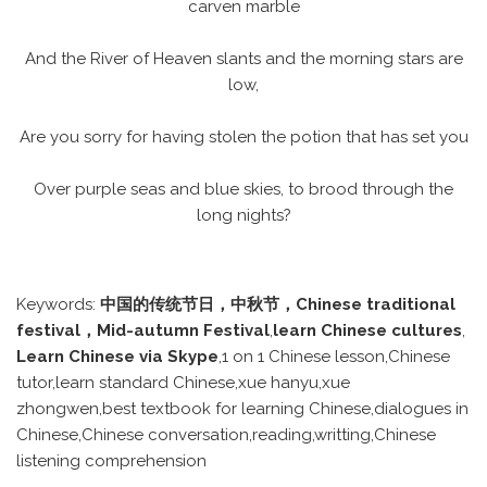
carven marble
And the River of Heaven slants and the morning stars are
low,
Are you sorry for having stolen the potion that has set you
Over purple seas and blue skies, to brood through the
long nights?
Keywords:
中国的传统节日，中秋节，Chinese traditional
festival，Mid-autumn Festival
,
learn Chinese cultures
,
Learn Chinese via Skype
,1 on 1 Chinese lesson,Chinese
tutor,learn standard Chinese,xue hanyu,xue
zhongwen,best textbook for learning Chinese,dialogues in
Chinese,Chinese conversation,reading,writting,Chinese
listening comprehension